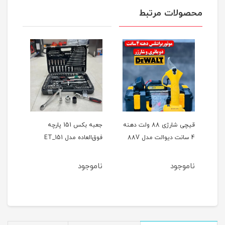
محصولات مرتبط
ر
قیچی شارژی 88 ولت دهنه
جعبه بکس 151 پارچه
4 سانت دیوالت مدل 88V
فوق‌العاده مدل ET_151
حالته
ناموجود
ناموجود
نام