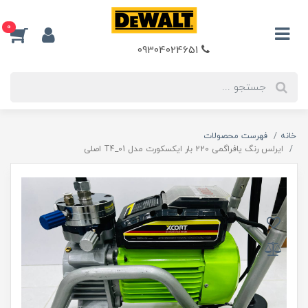
0
09304024651
خانه
فهرست محصولات
ایرلس رنگ یافراگمی 220 بار ایکسکورت مدل 01_T4 اصلی