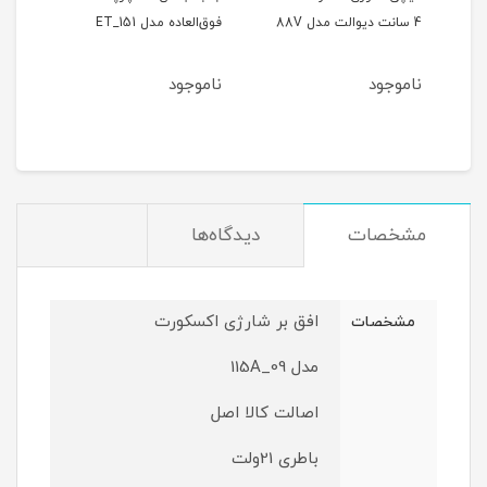
4 سانت دیوالت مدل 88V
فوق‌العاده مدل ET_151
حالته
ناموجود
ناموجود
نام
مشخصات
دیدگاه‌ها
افق بر شارژی اکسکورت
مشخصات
مدل 09_115A
اصالت کالا اصل
باطری 21ولت