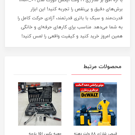
با اره افق بر شارژی 21 ولت ایکس کورت مدل 09_115R،
برش‌های دقیق و بی‌نقص را تجربه کنید! این ابزار
قدرت‌مند و سبک با باتری قدرتمند، آزادی حرکت کامل را
به شما می‌دهد. مناسب برای کارهای حرفه‌ای و خانگی.
همین امروز خرید کنید و کیفیت واقعی را لمس کنید!
محصولات مرتبط
ر
قیچی شارژی 88 ولت دهنه
جعبه بکس 151 پارچه